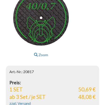
Zoom
Art.-Nr.: 20817
Preis:
1 SET
50,69 €
ab 3 Set / je SET
48,08 €
zzgl. Versand