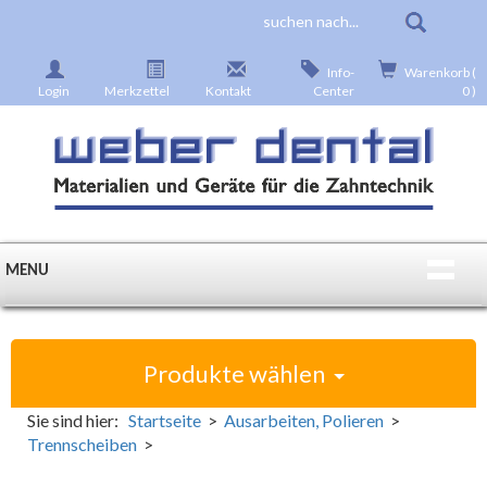
Info-
Warenkorb (
Login
Merkzettel
Kontakt
Center
0 )
MENU
Produkte wählen
Sie sind hier:
Startseite
>
Ausarbeiten, Polieren
>
Trennscheiben
>