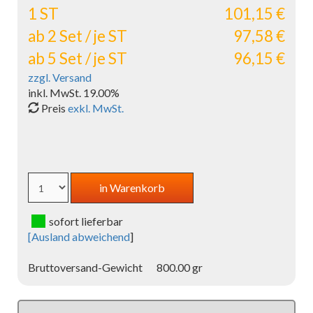
1 ST
101,15 €
ab 2 Set / je ST
97,58 €
ab 5 Set / je ST
96,15 €
zzgl. Versand
inkl. MwSt. 19.00%
Preis
exkl. MwSt.
sofort lieferbar
[
Ausland abweichend
]
Bruttoversand-Gewicht
800.00 gr