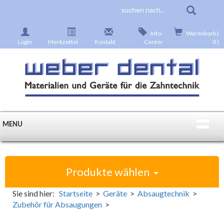
Info-
Warenkorb (
Login
Merkzettel
Kontakt
Center
0 )
MENU
Produkte wählen
Sie sind hier:
Startseite
>
Geräte
>
Absaugtechnik
>
Zubehör für Absaugungen
>